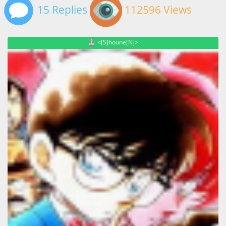
15 Replies
112596 Views
<[S]houne[N]>