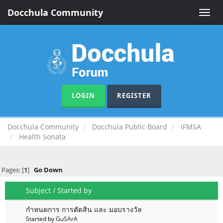
Docchula Community
Toggle
naviga
LOGIN
REGISTER
Docchula Community
Docchula Public Board
IFMSA
Health Sonata
Pages: [
1
]
Go Down
Subject
/
Started by
กำหนดการ การตัดสิน และ มอบรางวัล
Started by
GuSArA