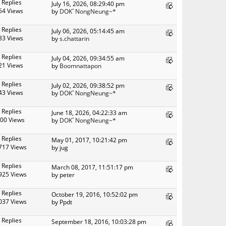
 Replies
July 16, 2026, 08:29:40 pm
64 Views
by
DOKﾞNongNeung~*
 Replies
July 06, 2026, 05:14:45 am
83 Views
by
s.chattarin
 Replies
July 04, 2026, 09:34:55 am
21 Views
by
Boomnattapon
 Replies
July 02, 2026, 09:38:52 pm
43 Views
by
DOKﾞNongNeung~*
 Replies
June 18, 2026, 04:22:33 am
00 Views
by
DOKﾞNongNeung~*
 Replies
May 01, 2017, 10:21:42 pm
717 Views
by jug
 Replies
March 08, 2017, 11:51:17 pm
925 Views
by peter
 Replies
October 19, 2016, 10:52:02 pm
037 Views
by Ppdt
 Replies
September 18, 2016, 10:03:28 pm