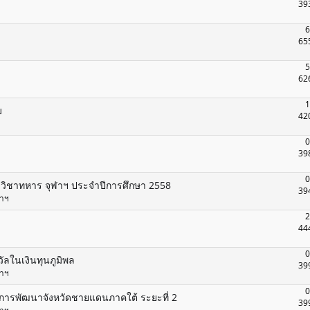
39
6
65
5
62
1
บ
42
0
39
0
าวิชาทหาร จุฬาฯ ประจำปีการศึกษา 2558
39
ฬาฯ
2
44
0
ลในเงินทุนภูมิพล
39
ฬาฯ
0
อการพัฒนาจังหวัดชายแดนภาคใต้ ระยะที่ 2
39