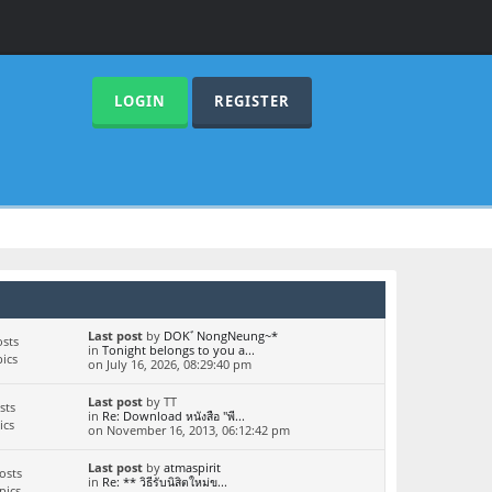
LOGIN
REGISTER
Last post
by
DOKﾞNongNeung~*
sts
in
Tonight belongs to you a...
ics
on July 16, 2026, 08:29:40 pm
Last post
by TT
sts
in
Re: Download หนังสือ "พี...
ics
on November 16, 2013, 06:12:42 pm
Last post
by
atmaspirit
osts
in
Re: ** วิธีรับนิสิตใหม่ข...
pics