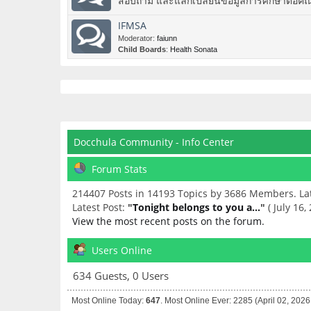
สอบถาม และแลกเปลี่ยนข้อมูลการศึกษาต่อคณะแพ
IFMSA
Moderator:
faiunn
Child Boards
:
Health Sonata
Docchula Community - Info Center
Forum Stats
214407 Posts in 14193 Topics by 3686 Members. L
Latest Post:
"
Tonight belongs to you a...
"
( July 16,
View the most recent posts on the forum.
Users Online
634 Guests, 0 Users
Most Online Today:
647
. Most Online Ever: 2285 (April 02, 202