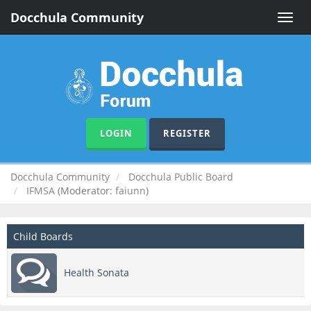
Docchula Community
Toggle
naviga
LOGIN
REGISTER
Docchula Community
Docchula Public Board
IFMSA
(Moderator:
faiunn
)
Child Boards
Health Sonata